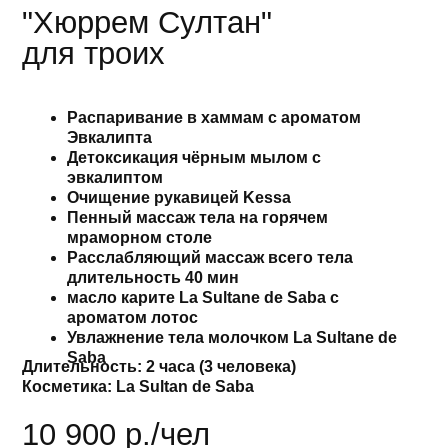
эвкалиптом
Очищение рукавицей Kessa
Пенный массаж тела на горячем
мраморном столе
Расслабляющий массаж всего тела
длительность 40 мин
масло карите La Sultane de Saba с
ароматом лотос
Дли
Увлажнение тела молочком La Sultane de
Косм
Saba
Длительность:
2 часа (3 человека)
Брон
Косметика:
La Sultan de Saba
10 900 р./чел
9 
Записаться
Подробнее