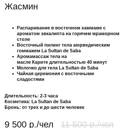
8 100 
гоммажем La Sultan de Saba
Аромамассаж тела на
масле Карите длительностью 40 минут
Запис
Молочко для тела La Sultan de Saba
Чайная церемония с восточными
сладостями
тельность:
2-3 часа
етика:
La Sultan de Saba
ь:
от трех и до шести человек
500 р./чел
11 500 р./чел
Записаться
Подробнее