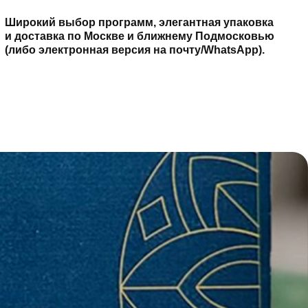
 сумму
одробности
 все услуги салона с депозитной
учайте бонусы за каждую покупку.