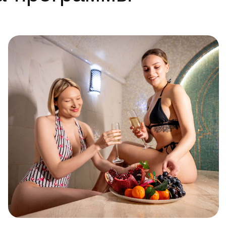
асмин
Морск
бриз
Распаривание в восточном хаммаме с
Длительнос
ароматом эвкалипта на горячем мраморном
Косметика:
столе
Восточный пилинг тела аюрведическим