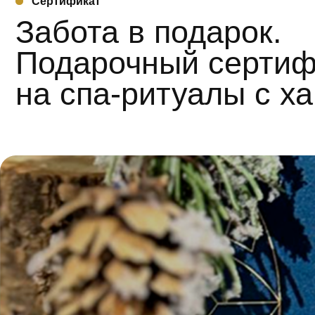
Заказ
Наш админ
Депозитные
карты
Инвестируйте в свое