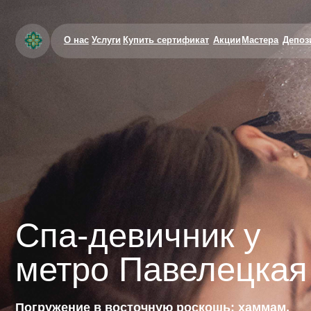
О нас
Услуги
Купить сертификат
Акции
Мастера
Депозитные к
Спа-девичник у
метро Павелецкая
Погружение в восточную роскошь: хаммам,
премиальный уход и чаепитие для вас и ваших подр