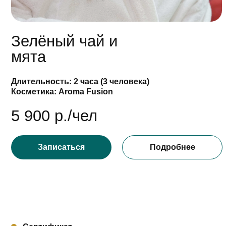
Записаться
Подробнее
Сертификат
Забота в подарок.
Подарочный сертифик
на спа-ритуалы с хам