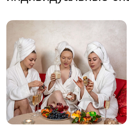
"Хюррем Султан"
Ж
для троих
Распаривание в хаммам с ароматом
Эвкалипта
Детоксикация чёрным мылом с