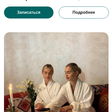
лакс
тельность:
2 часа (3 человека)
етика:
Aroma Fusion
300 р./чел
6 500 р./чел