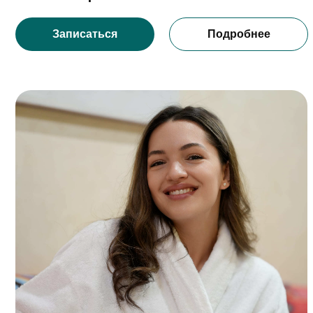
Зелёный чай и
Ре
мята
Дли
Косм
Длительность:
2 часа (3 человека)
Косметика:
Aroma Fusion
5 900 р./чел
5 