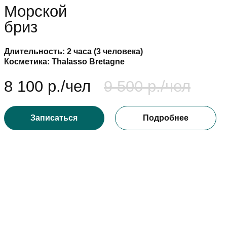
р./чел
9 500 р./чел
аться
Подробнее