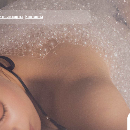
арты
Контакты
+7(916)797-0
До 31.07.2026
Скидка 1000₽ н
первое посеще
уг
в чеке от 10.00