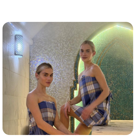
ой
ть:
2 часа (3 человека)
Thalasso Bretagne