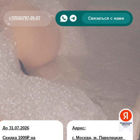
5-07
Связаться с нами
Адрес:
а
г. Москва, м. Павелецкая
ние
ул. Дубининская 11/ 17 с 3
0₽!