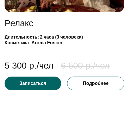
Записаться
Подробнее
Широкий выб
и доставка 
ат
(либо элект
мамом