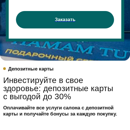
Заказать
Заказать
Депозитная карта
Premium
17% скидка на косметику La Sultane de
Saba, Thalasso Bretagne, Davines
1 комплимент от салона (бесплатная СПА-
процедура) до 7 500₽
3 гостевых посещений акватермальной
зоны
Неограниченное количество бесплатных