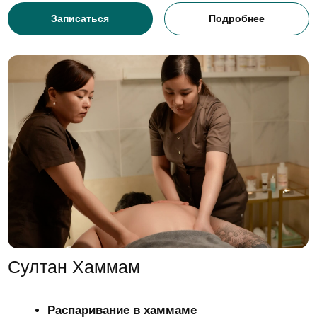
ощущение свежести, оставляя на теле
ароматную вуаль
Длительность:
2 часа
Косметика:
La Sultan de Saba
13 900 р.
Записаться
Подробнее
Кальций лайт
Кальций лайт: SPA-программа для
настоящих мужчин
Распаривание в хаммам с ароматом