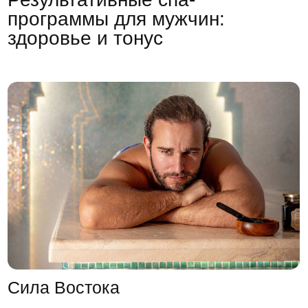
Сила Востока
Распаривание в хаммаме
Нанесение черного мыла с ароматом
эвкалипта
Очищение тела турецкими
рукавичками Кессе
Спа-уход за волосами + массаж
головы
Маска с марокканской
глиной Рассул и Карите
Восточный спа-уход лица на
косметике La Sultan De Saba
Расслабляющий массаж тела на
масле карите 1 час
Чайная церемония с восточными
сладостями
Длительность:
3 часа
Косметика:
La Sultan De Saba
15 900 р.
Записаться
Подробнее