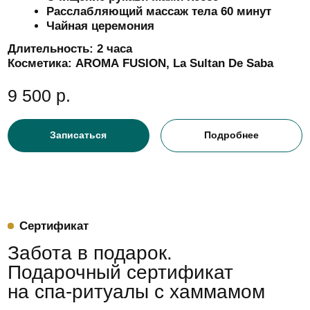
Депозитная карта
Platinum
10% скидка на косметику La Sultane de
Saba, Thalasso Bretagne, Davines
1 бесплатный коктейль в неделю
Подарок в день рождения Талассомассаж
Приоритетная запись на услуги
Бесплатная доставка товаров розничного
ассортимента при покупке от 10 000
рублей
Бесплатная доставка подарочного
сертификата
Срок действия:
1 год
50 000 р.
Заказать