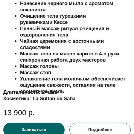
Эвкалипта
Очищение тела с солевым Флюидом
Грязевое минеральное обертывание тела
Талассо Кальциум Thalasso bretagne
Талассо-уход за лицом «Увлажнение»
с реафирмирующим массажем
Расслабляющий талассомассаж всего
тела длительность 1 ч на
минерализирующейся сыворотке
Увлажнение тела молочком
В лаундж зоне Вас ожидает чайная
церемония с восточными сладостями
Длительность:
2 часа 30 минут
Косметика:
Thalasso bretagne
14 900 р.
Записаться
Подробнее