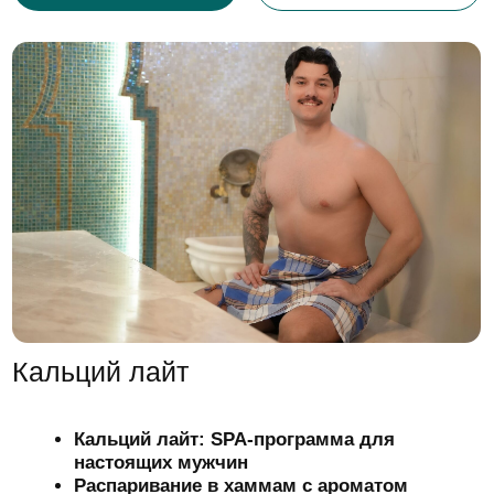
Пробуждение
Распаривание в хамаме
Нанесение черного мыла с ароматом
эвкалипта La Sultan De Saba
Очищение рукавичками Кессе
Расслабляющий массаж тела 60 минут
Чайная церемония
Длительность:
2 часа
Косметика:
AROMA FUSION, La Sultan De Saba
9 500 р.
Записаться
Подробнее
Сертификат