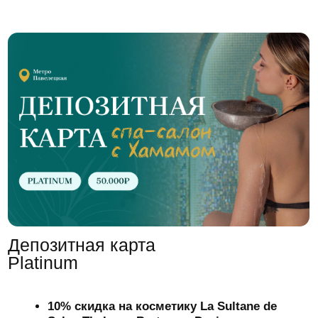
коктейлей
СПА-буфет
Подарок в День Рождения СПА-программа
«Thalasso Релаксация»
Приоритетная запись на услуги
Бесплатная доставка товаров розничного
ассортимента
Бесплатная доставка подарочного
сертификата
Срок действия:
1,5 года
150 000 р.
Заказать
FAQ
Отвечаем на частые вопросы