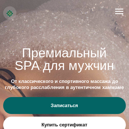
Премиальный
SPA для мужчин
От классического и спортивного массажа до
глубокого расслабления в аутентичном хаммаме
Записаться
Купить сертификат
До 31.07.2026
Адрес:
Скидка 1000₽ на
г. Москва, м. Павелецкая
первое посещение
ул. Дубининская 11/ 17 с 3
в чеке от 10.000₽!