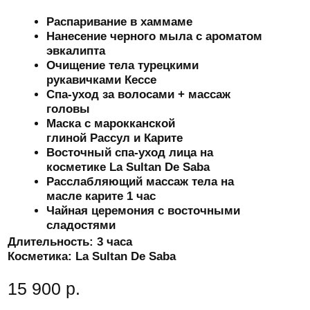
Султан Хаммам
Распаривание в хаммаме
Нанесение черного мыла с ароматом
эвкалипта
Очищение тела турецкими
рукавичками Кессе
Пенный массаж ритуал очищения и
оздоровления тела
Чайная церемония с восточными
сладостями
Массаж тела на масле карите в 4-е руки,
синхронная работа двух мастеров
Массаж головы
Массаж стоп
Увлажнение тела молочком обеспечивает