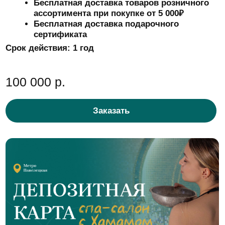
+7
Нажимая кнопку “Отправить”, я даю свое
согласие на
обработку моих персональных
данных
Отправить
ИП Байматова Акдана
Политика
Замирбековна
конфиденциальности
ИНН 501812692030