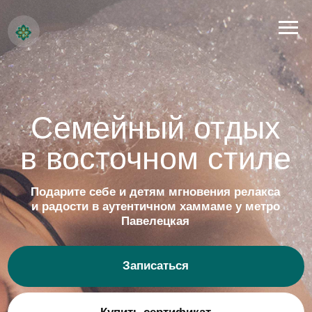
Семейный отдых
в восточном стиле
Подарите себе и детям мгновения релакса
и радости в аутентичном хаммаме у метро
Павелецкая
Записаться
Купить сертификат
До 31.07.2026
Адрес:
Скидка 1000₽ на
г. Москва, м. Павелецкая
первое посещение
ул. Дубининская 11/ 17 с 3
в чеке от 10.000₽!