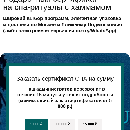
Заказать сертификат СПА на сумму
Депозитная карта
Platinum
Наш администратор перезвонит в
течение 15 минут и уточнит подробности
10% скидка на косметику La Sultane de
(минимальный заказ сертификатов от 5
Saba, Thalasso Bretagne, Davines
000 р.)
1 бесплатный коктейль в неделю
Подарок в день рождения Талассомассаж
Приоритетная запись на услуги
Бесплатная доставка товаров розничного
5 000 ₽
10 000 ₽
15 000 ₽
ассортимента при покупке от 10 000