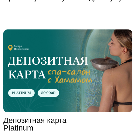
1 комплимент от салона (бесплатная СПА-
процедура) до 5 000₽
2 бесплатных коктейля в неделю
Подарок в День Рождения СПА-программа
«Манго-Манго»
Приоритетная запись на услуги
Бесплатная доставка товаров розничного
ассортимента при покупке от 5 000₽
Бесплатная доставка подарочного
сертификата
Срок действия:
1 год
100 000 р.
Заказать