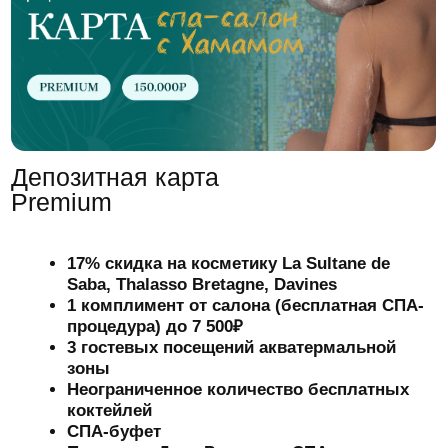
Телефон:
+7(916)797-05-07
Адрес:
115054, г. Москва, Москва,
улица Дубининская, д.11/17, стр.
3. СПА САЛОН «ХАМАМ-ТУР»
Остались вопросы?
+7
Нажимая кнопку “Отправить”, я даю свое
согласие на
обработку моих персональных
данных
Отправить
ИП Байматова Акдана
Политика
Замирбековна
конфиденциальности
ИНН 501812692030