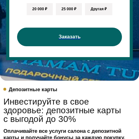
рублей
Бесплатная доставка подарочного
20 000 ₽
25 000 ₽
Другая ₽
сертификата
Срок действия:
1 год
50 000 р.
Заказать
Заказать
Депозитная карта VIP
15% скидка на косметику La Sultane de
Saba, Thalasso Bretagne, Davines