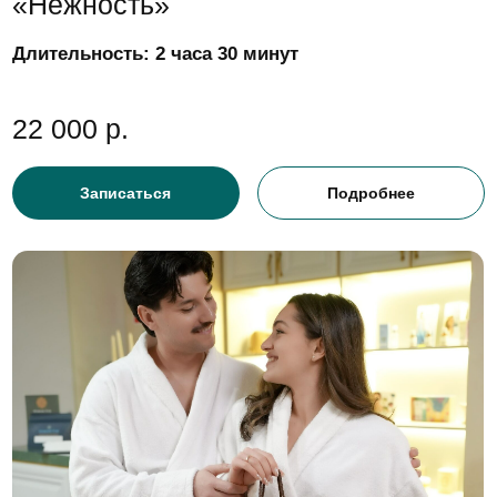
«Семейный релакс»
Длительность:
1 час 30 минут
12 900 р.
Записаться
Подробнее
Сертификат
Забота в подарок.
Подарочный сертификат
на спа-ритуалы с хаммамом
Широкий выбор программ, элегантная упаковка
и доставка по Москве и ближнему Подмосковью
(либо электронная версия на почту/WhatsApp).