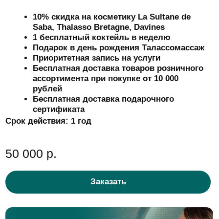
Депозитная карта
Premium
17% скидка на косметику La Sultane de
Saba, Thalasso Bretagne, Davines
1 комплимент от салона (бесплатная СПА-
процедура) до 7 500₽
3 гостевых посещений акватермальной
зоны
Неограниченное количество бесплатных
коктейлей
СПА-буфет
Подарок в День Рождения СПА-программа
«Thalasso Релаксация»
Приоритетная запись на услуги
Бесплатная доставка товаров розничного
ассортимента
Бесплатная доставка подарочного
сертификата
Срок действия:
1,5 года
150 000 р.
Заказать